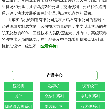
速公路和济青高速公路南线四条高速公路的交叉点，距济南国
际机场80公里，距青岛港240公里，交通便利，公路和铁路四
通八达，快速发展的莱芜处处呈现出生机盎然的景象。
山东矿冶机械制造有限公司是在原碣石有限公司的基础上
经过改组改制成立的。公司技术力量雄厚，中专以上学历的占
职工总数的80%，工程技术人员队伍强大，具有中、高级职称
的占技术人员的60%；在产品开发中全部采用机械CAD计算
机辅助设计，经过不...
[查看详情]
产品中心
压滤机
破碎机
调车绞车
其他
烧结机系列
冷却机系列
圆筒混合机系列
旋风除尘机
点火炉系列