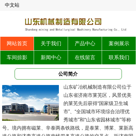
中文站
网站首页
关于我们
产品中心
案例展示
车间掠影
新闻中心
在线留言
联系我们
公司简介
山东矿冶机械制造有限公司位于
山东省济南市莱芜区，风景优美
的莱芜先后获得“国家级卫生城
市”、“全国城市环境综合治理优
秀城市”和“山东省园林城市”等称
号。境内拥有磁莱、辛泰两条铁路线，是泰莱、博莱、莱新高